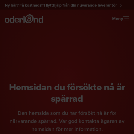
Gå
Ny här? Få kostnadsfri flytthjälp från din nuvarande leverantör
till
innehåll
Meny
Hemsidan du försökte nå är
spärrad
Den hemsida som du har försökt nå är för
närvarande spärrad. Var god kontakta ägaren av
hemsidan för mer information.