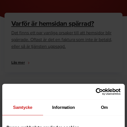
Varför är hemsidan spärrad?
Det finns ett par vanliga orsaker till att hemsidor blir
spärrade. Oftast är det en faktura som inte är betald,
eller så är tjänsten uppsagd.
Läs mer
Hur kan jag häva spärren?
Är du ägare till hemsidan eller domännamnet så har
vi skrivit en guide som går igenom dom vanligaste
Samtycke
Information
Om
anledningarna till varför en hemsida är spärrad.
Läs mer