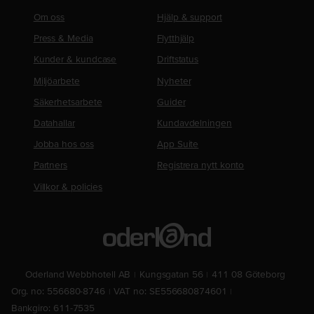
Om oss
Hjälp & support
Press & Media
Flytthjälp
Kunder & kundcase
Driftstatus
Miljöarbete
Nyheter
Säkerhetsarbete
Guider
Datahallar
Kundavdelningen
Jobba hos oss
App Suite
Partners
Registrera nytt konto
Villkor & policies
Oderland Webbhotell AB
Kungsgatan 56
411 08 Göteborg
Org. no: 556680-8746
VAT no: SE556680874601
Bankgiro: 611-7535