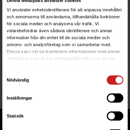
Denna webbplats använder cookies
Vi använder enhetsidentifierare för att anpassa innehållet
och annonserna till användarna, tillhandahålla funktioner
för sociala medier och analysera vår trafik. Vi
vidarebefordrar även sådana identifierare och annan
information från din enhet till de sociala medier och
The website you were trying to
annons- och analysföretag som vi samarbetar med.
reach has been suspended
Dessa kan i sin tur kombinera informationen med annan
information som du har tillhandahållit eller som de har
The website you have tried to access is suspended. Please
samlat in när du har använt deras tjänster.
contact the owner of the website for further information.
Samtyckesval
Nödvändig
If you are the owner of this website or domain please
read
this FAQ
that goes through the most common reasons for a
website to be suspended.
Inställningar
Statistik
Tjänster