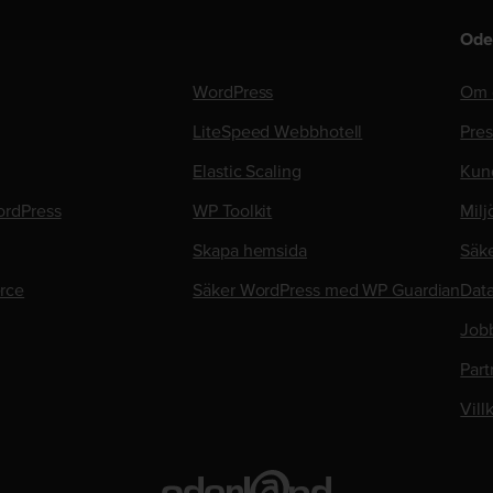
Ode
WordPress
Om 
LiteSpeed Webbhotell
Pre
Elastic Scaling
Kun
rdPress
WP Toolkit
Milj
Skapa hemsida
Säk
rce
Säker WordPress med WP Guardian
Data
Job
Part
Vill