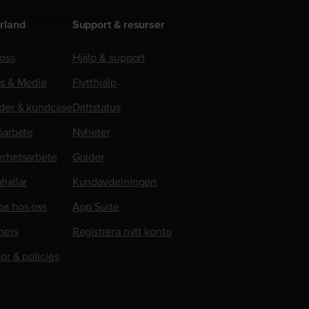
rland
Support & resurser
oss
Hjälp & support
ss & Media
Flytthjälp
der & kundcase
Driftstatus
öarbete
Nyheter
erhetsarbete
Guider
hallar
Kundavdelningen
ba hos oss
App Suite
ners
Registrera nytt konto
kor & policies