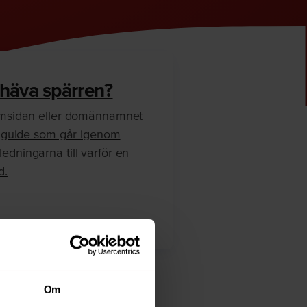
 häva spärren?
hemsidan eller domännamnet
en guide som går igenom
edningarna till varför en
d.
Om