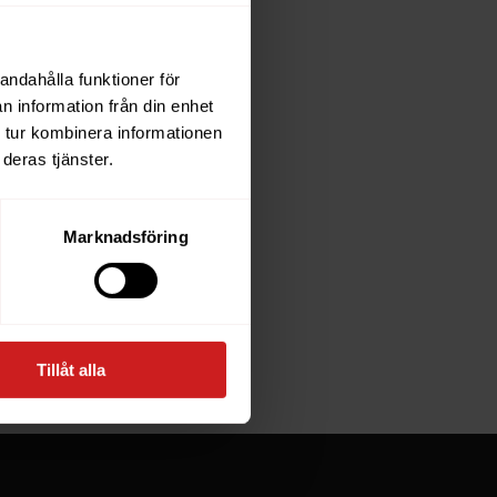
andahålla funktioner för
each
n information från din enhet
 tur kombinera informationen
deras tjänster.
e owner of
Marknadsföring
at goes
Tillåt alla