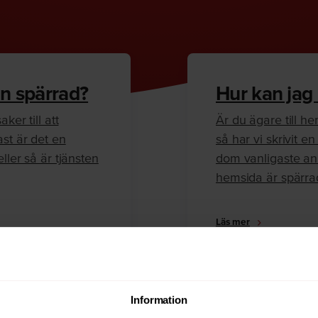
n spärrad?
Hur kan jag
ker till att
Är du ägare till 
ast är det en
så har vi skrivit 
ller så är tjänsten
dom vanligaste anl
hemsida är spärra
Läs mer
Information