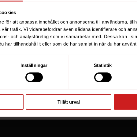
cookies
e för att anpassa innehållet och annonserna till användarna, tillh
ebsite you were trying to r
vår trafik. Vi vidarebefordrar även sådana identifierare och anna
nnons- och analysföretag som vi samarbetar med. Dessa kan i sin
een suspended
har tillhandahållit eller som de har samlat in när du har använt 
you have tried to access is suspended. Please contact th
Inställningar
Statistik
for further information.
he owner of this website or domain please
read this FAQ
th
 most common reasons for a website to be suspended.
Tillåt urval