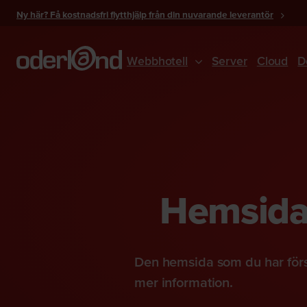
Gå
Ny här? Få kostnadsfri flytthjälp från din nuvarande leverantör
till
innehåll
Webbhotell
Server
Cloud
D
Hemsidan
Den hemsida som du har förs
mer information.