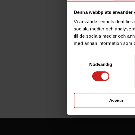
Denna webbplats använder 
Vi använder enhetsidentifierar
The w
sociala medier och analysera 
till de sociala medier och a
has b
med annan information som du 
Samtyckesval
The website 
Nödvändig
the website 
If you are t
through the
Avvisa