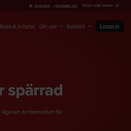
Svenska
Kontakta oss
Priser exkl. moms
Blogg & nyheter
Om oss
Support
Logga in
r spärrad
a ägaren av hemsidan för