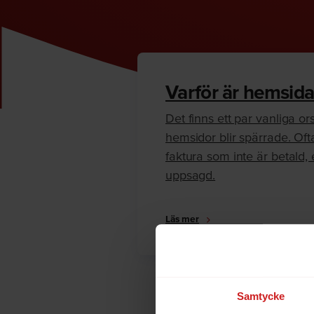
Varför är hemsida
Det finns ett par vanliga orsa
hemsidor blir spärrade. Oft
faktura som inte är betald, e
uppsagd.
Läs mer
Samtycke