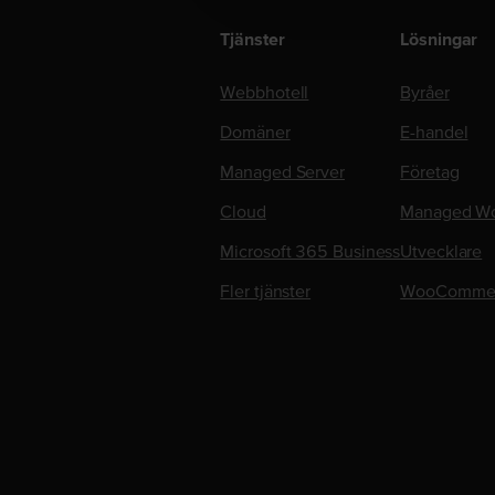
Tjänster
Lösningar
Webbhotell
Byråer
Domäner
E-handel
Managed Server
Företag
Cloud
Managed Wo
Microsoft 365 Business
Utvecklare
Fler tjänster
WooComme